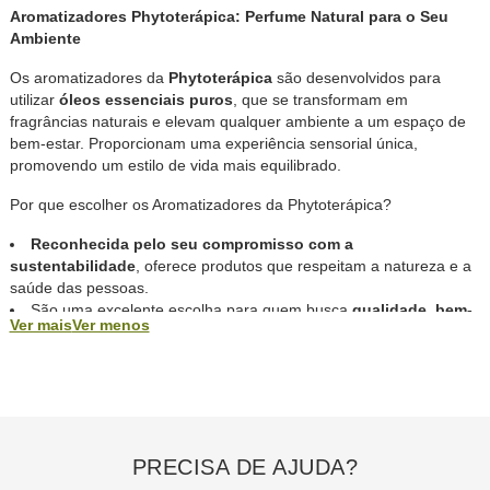
Aromatizadores Phytoterápica: Perfume Natural para o Seu
Ambiente
Os aromatizadores da
Phytoterápica
são desenvolvidos para
utilizar
óleos essenciais puros
, que se transformam em
fragrâncias naturais e elevam qualquer ambiente a um espaço de
bem-estar. Proporcionam uma experiência sensorial única,
promovendo um estilo de vida mais equilibrado.
Por que escolher os Aromatizadores da Phytoterápica?
Reconhecida pelo seu compromisso com a
sustentabilidade
, oferece produtos que respeitam a natureza e a
saúde das pessoas.
São uma excelente escolha para quem busca
qualidade, bem-
Ver mais
Ver menos
estar e um ambiente perfumado
de forma natural e
aconchegante.
Aromatizadores com
designs modernos e elegantes
, ideais
para qualquer ambiente, casa ou escritório.
Benefícios dos Aromatizadores
PRECISA DE AJUDA?
Ambientes mais Agradáveis:
Fragrâncias naturais que