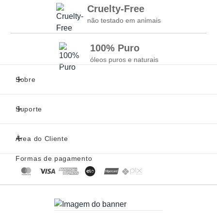
Cruelty-Free
Pode ser usado em unhas com esmalte?
não testado em animais
Sim, pode ser aplicado sobre as unhas com ou sem esmalte, mas a
absorção é mais rápida em unhas limpas.
100% Puro
óleos puros e naturais
Sobre
Suporte
Área do Cliente
Formas de pagamento