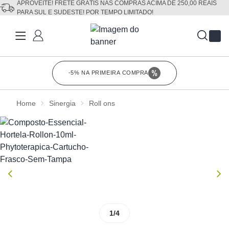
APROVEITE! FRETE GRÁTIS NAS COMPRAS ACIMA DE 250,00 REAIS
PARA SUL E SUDESTE! POR TEMPO LIMITADO!
Fechar
-5% NA PRIMEIRA COMPRA
Clique para co
Home
Sinergia
Roll ons
1/4