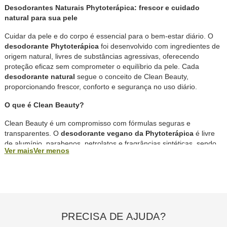
Desodorantes Naturais Phytoterápica: frescor e cuidado
natural para sua pele
Cuidar da pele e do corpo é essencial para o bem-estar diário. O
desodorante Phytoterápica
foi desenvolvido com ingredientes de
origem natural, livres de substâncias agressivas, oferecendo
proteção eficaz sem comprometer o equilíbrio da pele. Cada
desodorante natural
segue o conceito de Clean Beauty,
proporcionando frescor, conforto e segurança no uso diário.
O que é Clean Beauty?
Clean Beauty é um compromisso com fórmulas seguras e
transparentes. O
desodorante vegano da Phytoterápica
é livre
de alumínio, parabenos, petrolatos e fragrâncias sintéticas, sendo
Ver mais
Ver menos
elaborado para cuidar da pele de forma suave e consciente, sem
bloquear a transpiração natural do corpo.
Por que escolher o desodorante natural da Phytoterápica?
• Ingredientes naturais e seguros:
fórmulas que ajudam a reduzir
as bactérias causadoras do mau odor sem agredir a pele.
PRECISA DE AJUDA?