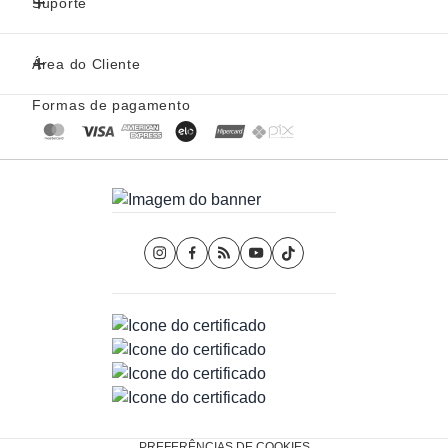
Perguntas frequentes
Suporte
Desodorante natural protege contra odores?
Área do Cliente
Sim, o desodorante natural ajuda a reduzir as bactérias causadoras
do mau odor, mantendo a sensação de frescor sem bloquear a
Formas de pagamento
transpiração natural.
Qual a diferença entre desodorante vegano e desodorante
comum?
O desodorante vegano é formulado sem ingredientes de origem
animal e sem substâncias agressivas, sendo uma opção mais
suave para a pele.
O desodorante Phytoterapica pode ser usado todos os dias?
Sim, o desodorante Phytoterapica foi desenvolvido para uso diário,
oferecendo proteção eficaz com ingredientes naturais e seguros.
PREFERÊNCIAS DE COOKIES